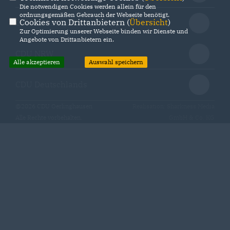
Die notwendigen Cookies werden allein für den
ordnungsgemäßen Gebrauch der Webseite benötigt.
Cookies von Drittanbietern (
Übersicht
)
CDU Kreistagsfraktion Lippe
Zur Optimierung unserer Webseite binden wir Dienste und
Angebote von Drittanbietern ein.
CDU NRW
Alle akzeptieren
Auswahl speichern
CDU Deutschlands
@2026 CDU Oerlinghausen
Realisation: Sharkness Media
Alle Rechte vorbehalten.
GmbH & Co. KG