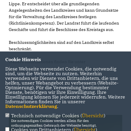
Lippe. Er entscheidet über alle grundlegenden
Angelegenheiten des Landkreises und kann Grundsätze
für die Verwaltung des Landkreises festlegen
(Richtlinienkompetenz). Der Landrat führt die laufenden
Geschäfte und führt die Beschlüsse des Kreistags aus.
Beschlussmöglichkeiten sind auf den Landkreis selbst
beschränkt.
Cookie Hinweis
Weitere Informationen finden Sie unter
Diese Webseite verwendet Cookies, die notwendig
sind, um die Webseite zu nutzen. Weiterhin
www.kreis-lippe.de/Politik/Kreistag
verwenden wir Dienste von Drittanbietern, die uns
helfen, unser Webangebot zu verbessern (Website-
Optmierung). Für die Verwendung bestimmter
Dienste, benötigen wir Ihre Einwilligung. Ihre
Einwilligung können Sie jederzeit widerrufen. Weitere
Informationen finden Sie in unserer
Datenschutzerklärung
.
Technisch notwendige Cookies (
Übersicht
)
Die notwendigen Cookies werden allein für den
ordnungsgemäßen Gebrauch der Webseite benötigt.
Cookies von Drittanbietern (
Übersicht
)