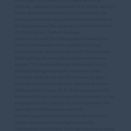
Missbrauch an Kindern und Jugendlichen ist
zulässig. „Jahrelang haben sich SPD, Grüne und FDP
hinter dem ausstehenden Urteil verschanzt. Sie
haben so tausende ungeklärte Missbrauchsfälle in
Kauf genommen. Das muss mit diesem Urteil nun
ein Ende haben“, fordert Vieregge.
Frau Faeser und Herr Buschmann müssen jetzt
ihren Streit beenden und umgehend für eine
sechsmonatige Speicherung von IP-Adressen zur
Bekämpfung von sexuellem Kindesmissbrauch
sorgen.“ Um Kinderschänder aufzuspüren und
Pädophilenringe auffliegen zu lassen, haben
Ermittler vielfach nur eine IP-Adresse als Spur.
Ohne Speicherpflicht sind die digitalen Beweise
vielfach gelöscht und die IP-Adresse kann keiner
konkreten Person mehr zugeordnet werden. In den
vergangenen fünf Jahren war das bundesweit bei
mehr als 19.000 Hinweisen der Fall.
Gerade Lippe stand in den letzten Jahren leider
immer wieder im Fokus wegen sexuellen
Missbrauchs an Kindern. In Lüdge wurde jahrelang