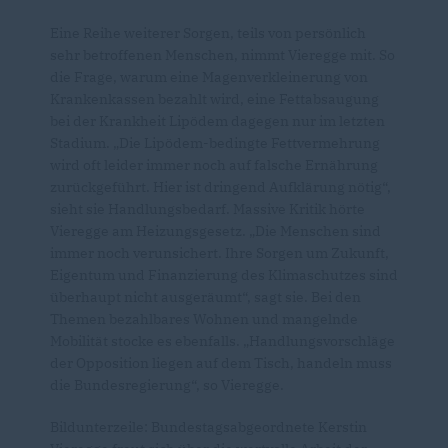
Eine Reihe weiterer Sorgen, teils von persönlich
sehr betroffenen Menschen, nimmt Vieregge mit. So
die Frage, warum eine Magenverkleinerung von
Krankenkassen bezahlt wird, eine Fettabsaugung
bei der Krankheit Lipödem dagegen nur im letzten
Stadium. „Die Lipödem-bedingte Fettvermehrung
wird oft leider immer noch auf falsche Ernährung
zurückgeführt. Hier ist dringend Aufklärung nötig“,
sieht sie Handlungsbedarf. Massive Kritik hörte
Vieregge am Heizungsgesetz. „Die Menschen sind
immer noch verunsichert. Ihre Sorgen um Zukunft,
Eigentum und Finanzierung des Klimaschutzes sind
überhaupt nicht ausgeräumt“, sagt sie. Bei den
Themen bezahlbares Wohnen und mangelnde
Mobilität stocke es ebenfalls. „Handlungsvorschläge
der Opposition liegen auf dem Tisch, handeln muss
die Bundesregierung“, so Vieregge.
Bildunterzeile: Bundestagsabgeordnete Kerstin