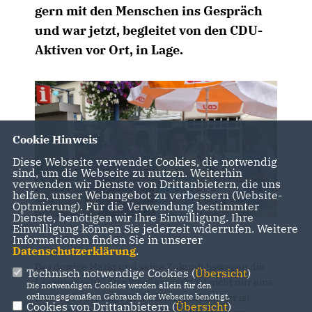
gern mit den Menschen ins Gespräch
und war jetzt, begleitet von den CDU-
Aktiven vor Ort, in Lage.
Cookie Hinweis
Diese Webseite verwendet Cookies, die notwendig
sind, um die Webseite zu nutzen. Weiterhin
verwenden wir Dienste von Drittanbietern, die uns
helfen, unser Webangebot zu verbessern (Website-
Optmierung). Für die Verwendung bestimmter
Dienste, benötigen wir Ihre Einwilligung. Ihre
Einwilligung können Sie jederzeit widerrufen. Weitere
Informationen finden Sie in unserer
Datenschutzerklärung
.
Der dortige Markt und seine Zukunft bewegen die
Technisch notwendige Cookies (
Übersicht
)
Lagenser sehr. „Der Wochenmarkt ist nicht nur eine
Die notwendigen Cookies werden allein für den
tolle und vielseitige Einkaufsmöglichkeit, er ist
ordnungsgemäßen Gebrauch der Webseite benötigt.
Cookies von Drittanbietern (
Übersicht
)