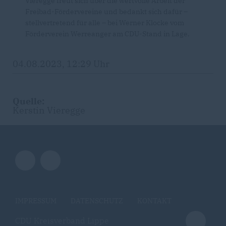
Vieregge freut sich über die wertvolle Arbeit der
Freibad-Fördervereine und bedankt sich dafür –
stellvertretend für alle – bei Werner Klocke vom
Förderverein Werreanger am CDU-Stand in Lage.
04.08.2023, 12:29 Uhr
Quelle:
Kerstin Vieregge
IMPRESSUM
DATENSCHUTZ
KONTAKT
CDU Kreisverband Lippe