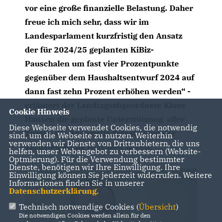
vor eine große finanzielle Belastung. Daher
freue ich mich sehr, dass wir im
Landesparlament kurzfristig den Ansatz
der für 2024/25 geplanten KiBiz-
Pauschalen um fast vier Prozentpunkte
gegenüber dem Haushaltsentwurf 2024 auf
dann fast zehn Prozent erhöhen werden“ -
erläutert der Landtagsabgeordnete Klaus
Cookie Hinweis
Hansen die geplante Unterstützung
aller
Diese Webseite verwendet Cookies, die notwendig
Träger, die finanzielle Belastungen der
sind, um die Webseite zu nutzen. Weiterhin
verwenden wir Dienste von Drittanbietern, die uns
Tarifsteigerung zu tragen haben.
helfen, unser Webangebot zu verbessern (Website-
Optmierung). Für die Verwendung bestimmter
Dienste, benötigen wir Ihre Einwilligung. Ihre
Einwilligung können Sie jederzeit widerrufen. Weitere
Informationen finden Sie in unserer
Datenschutzerklärung
.
Technisch notwendige Cookies (
Übersicht
)
Die notwendigen Cookies werden allein für den