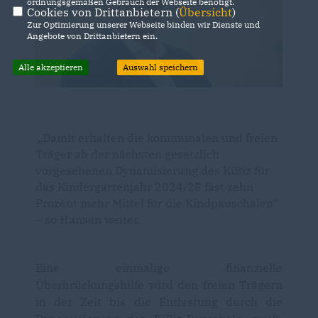
ordnungsgemäßen Gebrauch der Webseite benötigt.
Cookies von Drittanbietern (
Übersicht
)
Zur Optimierung unserer Webseite binden wir Dienste und
Angebote von Drittanbietern ein.
Alle akzeptieren
Auswahl speichern
Damit erhalten die kommunalen und freien
Träger ab der nächsten gesetzlich
vorgesehenen Dynamisierung des KiBiz für
das Kindergartenjahr 2024/25 fast zehn
Prozent mehr Mittel für die Kindpauschalen“
– so Hansen weiter.
Eine einmalige finanzielle
Überbrückungshilfe wird den freien Trägern
in der Zeit bis die Entlastung durch die