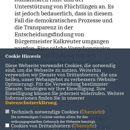
Unterstützung von Flüchtlingen an. Es
ist jedoch bedauerlich, dass in diesem
Fall die demokratischen Prozesse und
die Transparenz in der
Entscheidungsfindung von
Bürgermeister Kalkreuter umgangen
wurden. Eine solche Vorgehensweise
steht nicht im Einklang mit den
Cookie Hinweis
Grundsätzen der Beteiligung und
Diese Webseite verwendet Cookies, die notwendig
Mitbestimmung, die in unserer Stadt
sind, um die Webseite zu nutzen. Weiterhin
verwenden wir Dienste von Drittanbietern, die uns
hoch geschätzt werden.“ moniert
helfen, unser Webangebot zu verbessern (Website-
Frederik Topp, der
Optmierung). Für die Verwendung bestimmter
Dienste, benötigen wir Ihre Einwilligung. Ihre
Stadtverbandsvorsitzende der CDU
Einwilligung können Sie jederzeit widerrufen. Weitere
Lage.
Informationen finden Sie in unserer
Datenschutzerklärung
.
Technisch notwendige Cookies (
Übersicht
)
Die notwendigen Cookies werden allein für den
"Daher wundert es mich nicht, dass
ordnungsgemäßen Gebrauch der Webseite benötigt.
Cookies von Drittanbietern (
Übersicht
)
diese unsägliche Vorgehensweise von