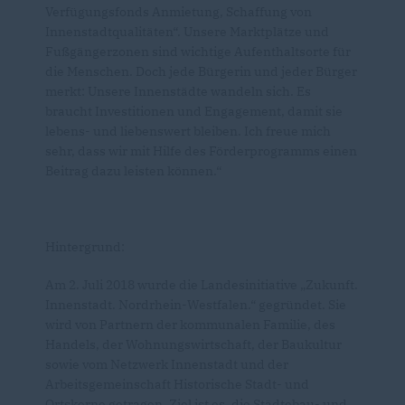
Verfügungsfonds Anmietung, Schaffung von
Innenstadtqualitäten“. Unsere Marktplätze und
Fußgängerzonen sind wichtige Aufenthaltsorte für
die Menschen. Doch jede Bürgerin und jeder Bürger
merkt: Unsere Innenstädte wandeln sich. Es
braucht Investitionen und Engagement, damit sie
lebens- und liebenswert bleiben. Ich freue mich
sehr, dass wir mit Hilfe des Förderprogramms einen
Beitrag dazu leisten können.“
Hintergrund:
Am 2. Juli 2018 wurde die Landesinitiative „Zukunft.
Innenstadt. Nordrhein-Westfalen.“ gegründet. Sie
wird von Partnern der kommunalen Familie, des
Handels, der Wohnungswirtschaft, der Baukultur
sowie vom Netzwerk Innenstadt und der
Arbeitsgemeinschaft Historische Stadt- und
Ortskerne getragen. Ziel ist es, die Städtebau- und