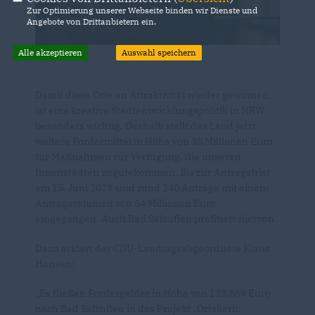
Zur Optimierung unserer Webseite binden wir Dienste und
Angebote von Drittanbietern ein.
Alle akzeptieren
Auswahl speichern
Damit diese Orte an Attraktivität wieder gewinnen,
ist eine kreative Stadtentwicklungspolitik in NRW
besonders wichtig. Deshalb stellt das Land jetzt
weitere Fördermittel in Höhe von 35 Millionen Euro
für Maßnahmen zur Verfügung, die unseren
Innenstädten zugutekommen. Bis zur Antragsfrist
am 15. Juni 2023 sind rund 240 Anträge mit einem
Antragsvolumen von 54 Millionen Euro
eingegangen. Auch Bad Salzuflen profitiert hiervon.
Dazu erklärt der CDU-Landtagsabgeordnete Klaus
Hansen:
Es fließen Fördergelder in Höhe von 123.869 Euro
nach Bad Salzuflen in das Projekt „Ortskern: