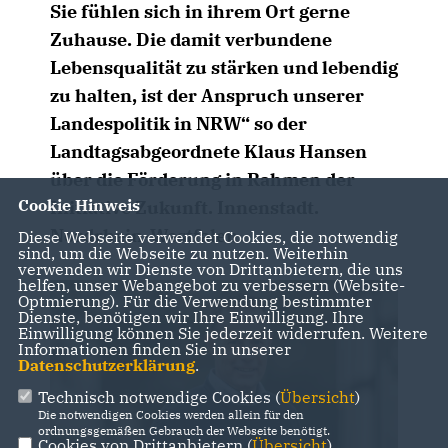
Sie fühlen sich in ihrem Ort gerne
Zuhause. Die damit verbundene
Lebensqualität zu stärken und lebendig
zu halten, ist der Anspruch unserer
Landespolitik in NRW“ so der
Landtagsabgeordnete Klaus Hansen
über die Förderung in Rahmen der
Cookie Hinweis
Initiative Zukunft. Innenstadt.
Nordrhein-Westfalen.
Diese Webseite verwendet Cookies, die notwendig
sind, um die Webseite zu nutzen. Weiterhin
verwenden wir Dienste von Drittanbietern, die uns
helfen, unser Webangebot zu verbessern (Website-
Optmierung). Für die Verwendung bestimmter
Dienste, benötigen wir Ihre Einwilligung. Ihre
Einwilligung können Sie jederzeit widerrufen. Weitere
Informationen finden Sie in unserer
Datenschutzerklärung
.
Technisch notwendige Cookies (
Übersicht
)
Die notwendigen Cookies werden allein für den
ordnungsgemäßen Gebrauch der Webseite benötigt.
Cookies von Drittanbietern (
Übersicht
)