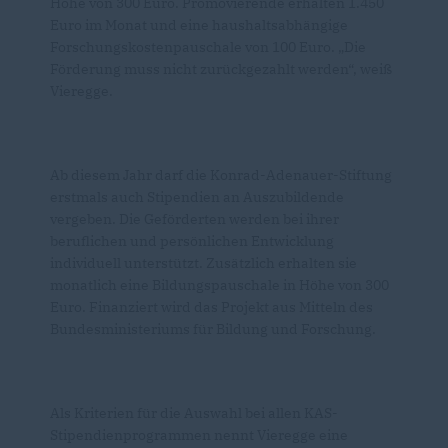
Höhe von 300 Euro. Promovierende erhalten 1.450
Euro im Monat und eine haushaltsabhängige
Forschungskostenpauschale von 100 Euro. „Die
Förderung muss nicht zurückgezahlt werden“, weiß
Vieregge.
Ab diesem Jahr darf die Konrad-Adenauer-Stiftung
erstmals auch Stipendien an Auszubildende
vergeben. Die Geförderten werden bei ihrer
beruflichen und persönlichen Entwicklung
individuell unterstützt. Zusätzlich erhalten sie
monatlich eine Bildungspauschale in Höhe von 300
Euro. Finanziert wird das Projekt aus Mitteln des
Bundesministeriums für Bildung und Forschung.
Als Kriterien für die Auswahl bei allen KAS-
Stipendienprogrammen nennt Vieregge eine